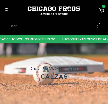
0
AMOS TODOS LOS MEDIOS DE PAGO
ENVÍOS FLEX EN MENOS DE 24 H
Inicio
.
PANTALONES
.
CALZAS
CALZAS